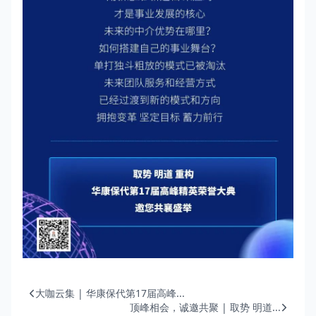
大咖云集 | 华康保代第17届高峰...
顶峰相会，诚邀共聚 | 取势 明道...