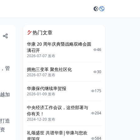
热门文章
华康 20 周年庆典暨战略双峰会圆
46
满召开
2026-07-07 发布
，管
拥抱三变革 聚焦社区化
30
2026-07-07 发布
华康保代继续率贺报
175
越加
2026-01-09 发布
中央经济工作会议，这些部署与
204
你有关！
2024-12-20 发布
打造
资
礼颂盛世 共谱华章|华康与您欢
584
度国庆